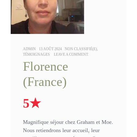
AUTHOR:
POSTED
CATEGORIES:
ADMIN
13 AOÛT 2024
NON CLASSIFIÉ(E)
,
ON:
TÉMOIGNAGES
LEAVE A COMMENT:
Florence
(France)
5★
Magnifique séjour chez Graham et Moe.
Nous retiendrons leur accueil, leur