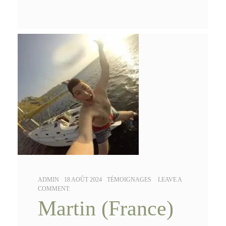
AUTHOR:
POSTED
CATEGORIES:
ADMIN
18 AOÛT 2024
TÉMOIGNAGES
LEAVE A
ON:
COMMENT:
Martin (France)