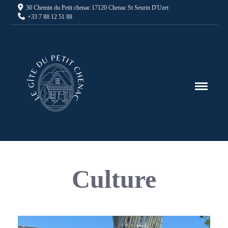
30 Chemin du Petit chenac 17120 Chenac St Seurin D'Uzet
+33 7 88 12 51 88
Culture