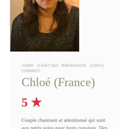
AUTHOR:
POSTED
CATEGORIES:
ADMIN
23 AOÛT 2024
TÉMOIGNAGES
LEAVE A
ON:
COMMENT:
Chloé (France)
5 ★
Couple charmant et attentionné qui sont
aux petits soins pour leurs convives. Des